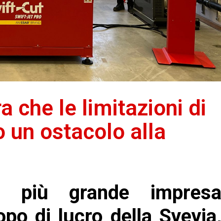
 che le limitazioni di
 un ostacolo alla
 più grande impres
po di lucro della Svevia