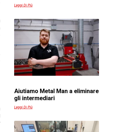
e
Leggi Di Più
i
n
e
,
e
Aiutiamo Metal Man a eliminare
gli intermediari
Leggi Di Più
i
l
r