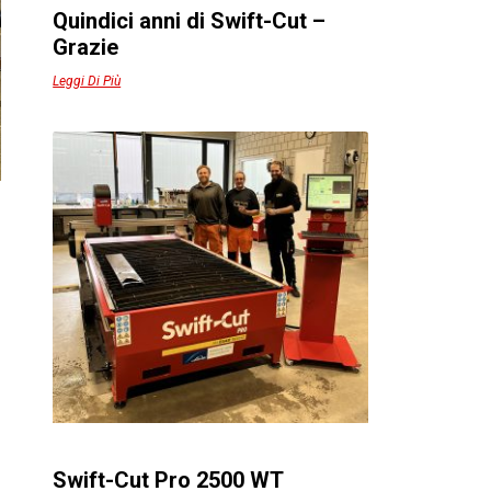
Quindici anni di Swift-Cut –
Grazie
Leggi Di Più
a
,
Swift-Cut Pro 2500 WT