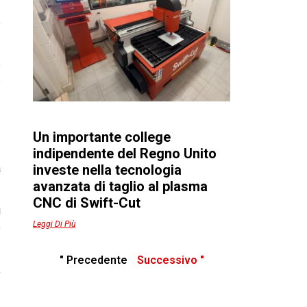
e
e
e
Un importante college
indipendente del Regno Unito
a
investe nella tecnologia
avanzata di taglio al plasma
CNC di Swift-Cut
i
Leggi Di Più
e
" Precedente
Successivo "
,