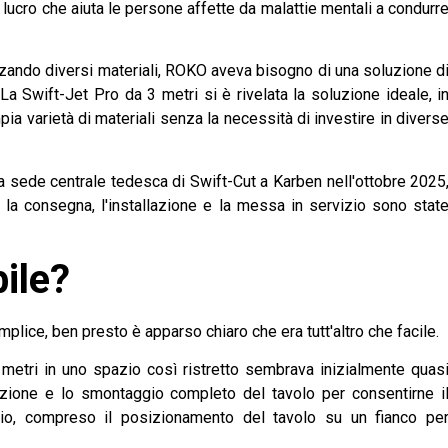
cro che aiuta le persone affette da malattie mentali a condurr
zando diversi materiali, ROKO aveva bisogno di una soluzione d
. La Swift-Jet Pro da 3 metri si è rivelata la soluzione ideale, i
mpia varietà di materiali senza la necessità di investire in divers
a sede centrale tedesca di Swift-Cut a Karben nell'ottobre 2025
la consegna, l'installazione e la messa in servizio sono stat
bile?
lice, ben presto è apparso chiaro che era tutt'altro che facile.
metri in uno spazio così ristretto sembrava inizialmente quas
icazione e lo smontaggio completo del tavolo per consentirne i
ificio, compreso il posizionamento del tavolo su un fianco pe