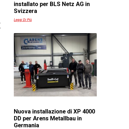
installato per BLS Netz AG in
a
Svizzera
Leggi Di Più
t
,
e
e
a
Nuova installazione di XP 4000
DD per Arens Metallbau in
Germania