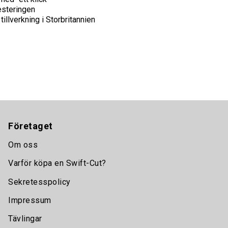
esteringen
illverkning i Storbritannien
Företaget
Om oss
Varför köpa en Swift-Cut?
Sekretesspolicy
Impressum
Tävlingar