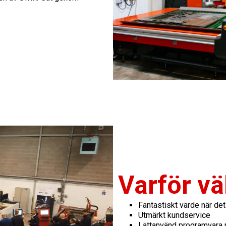
Varför vä
Fantastiskt värde när det
Utmärkt kundservice
Lättanvänd programvara m