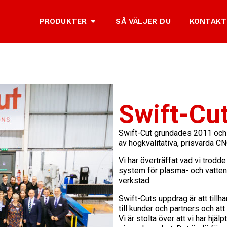
PRODUKTER
SÅ VÄLJER DU
KONTAKT
Swift-Cut
Swift-Cut grundades 2011 och 
av högkvalitativa, prisvärda 
Vi har överträffat vad vi trod
system för plasma- och vattens
verkstad.
Swift-Cuts uppdrag är att till
till kunder och partners och att
Vi är stolta över att vi har hjä