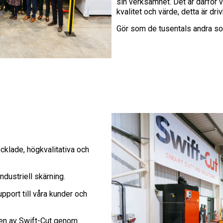
sin verksamhet. Det är därför vi
kvalitet och värde, detta är drivk
Gör som de tusentals andra som
ecklade, högkvalitativa och
ndustriell skärning.
pport till våra kunder och
äxten av Swift-Cut genom