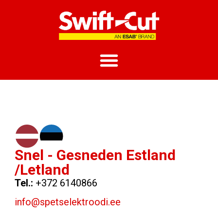
Snel - Gesneden Estland
/Letland
Tel.:
+372 6140866
info@spetselektroodi.ee