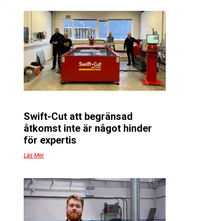
Swift-Cut att begränsad
r
åtkomst inte är något hinder
r
för expertis
Läs Mer
v
s